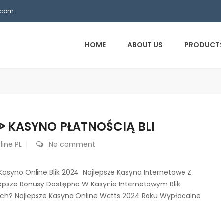
.com
HOME
ABOUT US
PRODUCT
 ᐉ KASYNO PŁATNOŚCIĄ BLI
line PL
No comment
Kasyno Online Blik 2024 ️ Najlepsze Kasyna Internetowe Z
jlepsze Bonusy Dostępne W Kasynie Internetowym Blik
nach? Najlepsze Kasyna Online Watts 2024 Roku Wypłacalne