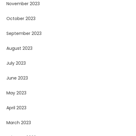
November 2023
October 2023
September 2023
August 2023
July 2023
June 2023
May 2023
April 2023
March 2023