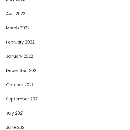
April 2022
March 2022
February 2022
January 2022
December 2021
October 2021
September 2021
July 2021
June 2021