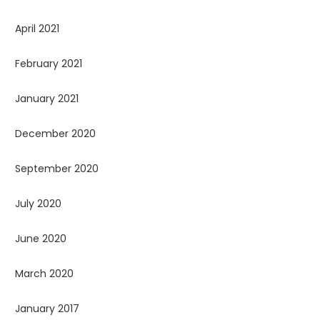
April 2021
February 2021
January 2021
December 2020
September 2020
July 2020
June 2020
March 2020
January 2017