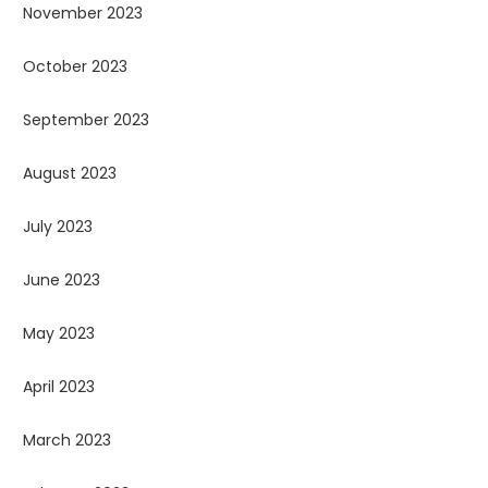
November 2023
October 2023
September 2023
August 2023
July 2023
June 2023
May 2023
April 2023
March 2023