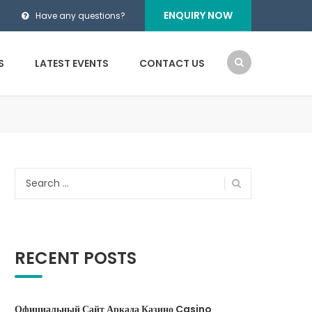
ENQUIRY NOW
Have any questions?
S
LATEST EVENTS
CONTACT US
Search
for:
RECENT POSTS
Официальный Сайт Аркада Казино Casino