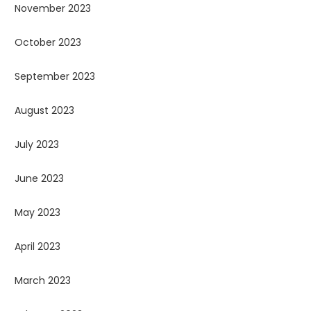
November 2023
October 2023
September 2023
August 2023
July 2023
June 2023
May 2023
April 2023
March 2023