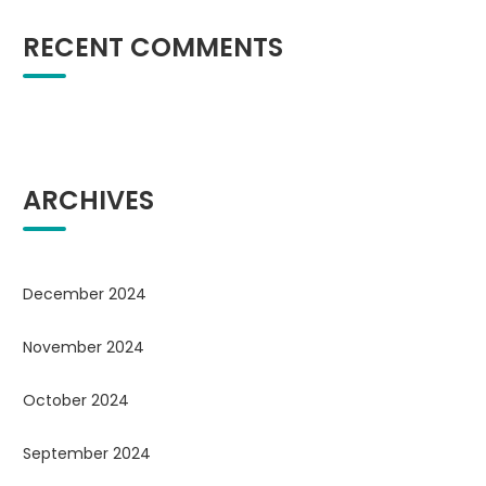
RECENT COMMENTS
ARCHIVES
December 2024
November 2024
October 2024
September 2024