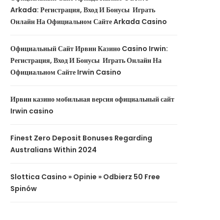
Arkada: Регистрация, Вход И Бонусы ️ Играть
Онлайн На Официальном Сайте Arkada Casino
Официальный Сайт Ирвин Казино Casino Irwin:
Регистрация, Вход И Бонусы ️ Играть Онлайн На
Официальном Сайте Irwin Casino
Ирвин казино мобильная версия официальный сайт
Irwin casino
Finest Zero Deposit Bonuses Regarding
Australians Within 2024
Slottica Casino » Opinie » Odbierz 50 Free
Spinów