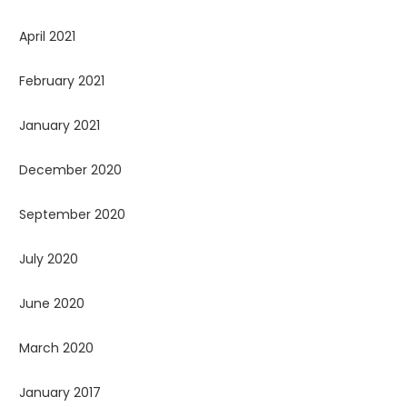
April 2021
February 2021
January 2021
December 2020
September 2020
July 2020
June 2020
March 2020
January 2017